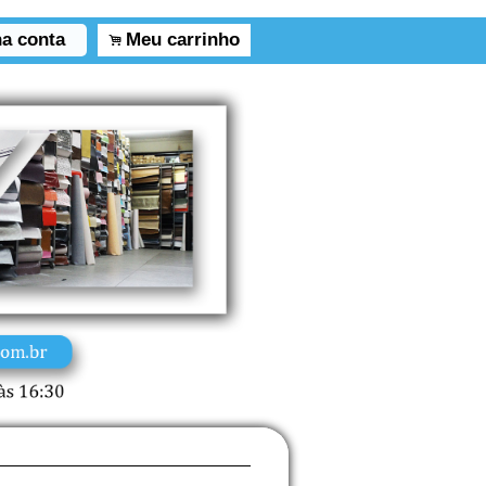
a conta
Meu carrinho
.