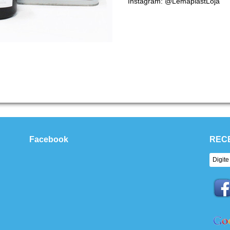
Instagram: @LemaplastLoja
Facebook
REC