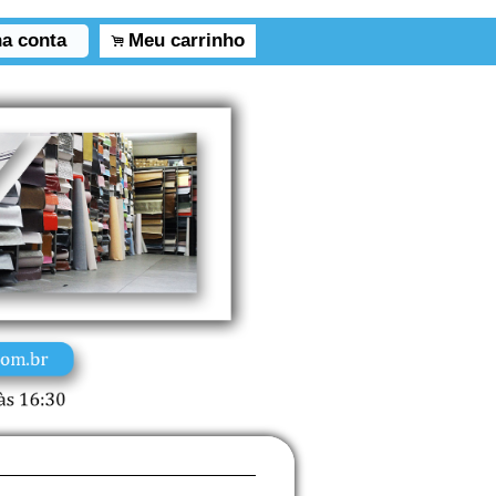
a conta
Meu carrinho
.