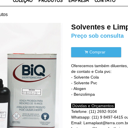
COLEÇÃO
PRODUTOS
EMPRESA
CONTATO
utos
Solventes e Lim
Preço sob consulta
.
Comprar
Oferecemos também diluentes, 
de contato e Cola pvc:
- Solvente Cola
- Solvente Pvc
- Alogen
- Benzolimpa
Dúvidas e Orçamentos
Telefone: (11) 2692-9104
Whatsapp: (11) 9 8497-6415 o
Email: Lemaplast@terra.com.b