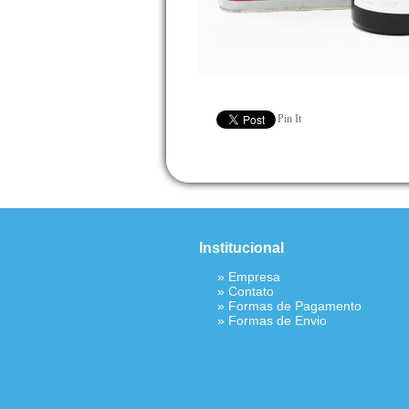
Pin It
Institucional
»
Empresa
»
Contato
»
Formas de Pagamento
»
Formas de Envio